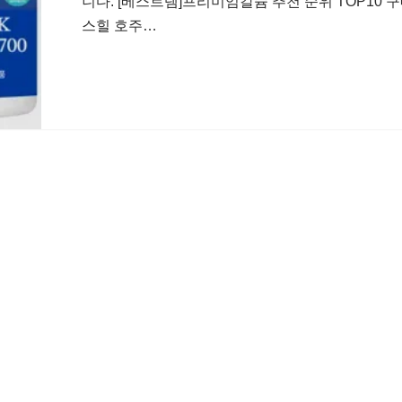
니다. [베스트템]프리미엄칼슘 추천 순위 TOP10 구
스힐 호주…