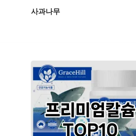
사과나무
콘
텐
츠
로
건
너
뛰
기