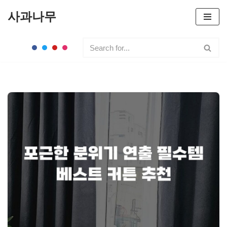
사과나무
콘
텐
츠
로
건
너
뛰
기