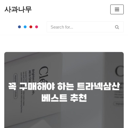
사과나무
콘
텐
츠
로
건
너
뛰
기