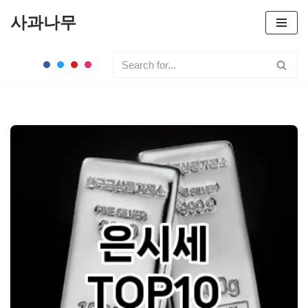
사과나무
콘
텐
츠
로
건
너
뛰
기