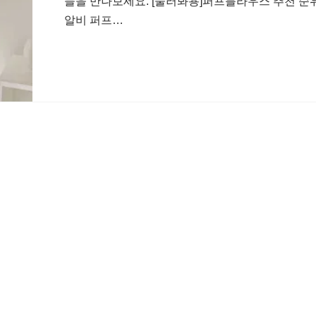
들을 만나보세요. [눌러봐용]퍼프블라우스 추천 순위 T
알비 퍼프…