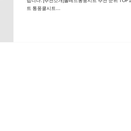
립니다. [추천소개]폴레드통풍시트 추천 순위 TOP10
트 통풍쿨시트…