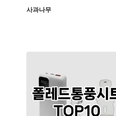
사과나무
콘
텐
츠
로
건
너
뛰
기