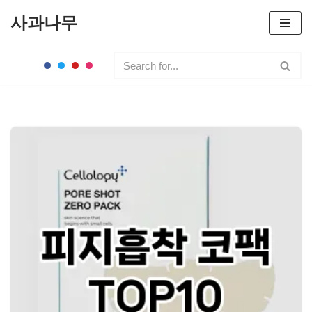
사과나무
콘
텐
츠
로
건
너
뛰
기