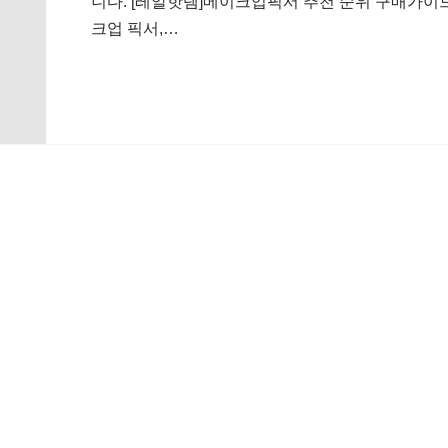
니다. [레알핫템]메이크업픽서 추천 순위 구매가이드
크업 픽서,…