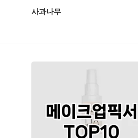
사과나무
콘
텐
츠
로
건
너
뛰
기