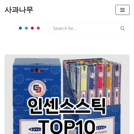
사과나무
콘
텐
츠
로
건
너
뛰
기