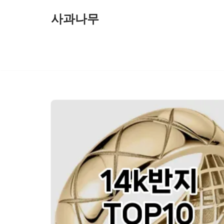
사과나무
콘
텐
츠
로
건
너
뛰
기