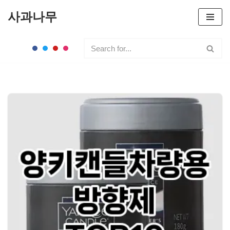
사과나무
콘
텐
츠
로
건
너
뛰
기